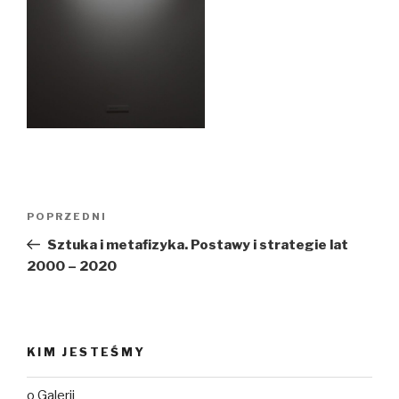
Nawigacja
Poprzedni
POPRZEDNI
wpisu
wpis
Sztuka i metafizyka. Postawy i strategie lat
2000 – 2020
KIM JESTEŚMY
o Galerii