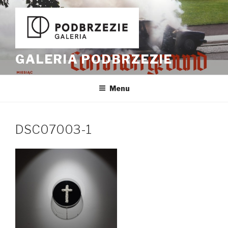
Przeskocz
do
treści
GALERIA PODBRZEZIE
Menu
DSC07003-1