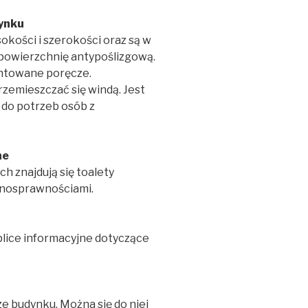
ynku
kości i szerokości oraz są w
 powierzchnię antypoślizgową.
ntowane poręcze.
zemieszczać się windą. Jest
 do potrzeb osób z
ne
 znajdują się toalety
łnosprawnościami.
blice informacyjne dotyczące
ze budynku. Można się do niej