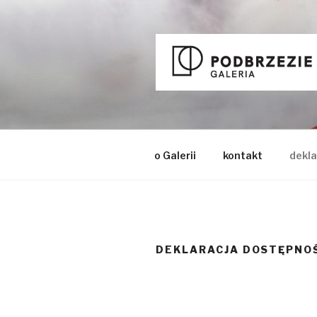
Przeskocz
do
treści
o Galerii
kontakt
dekla
DEKLARACJA DOSTĘPNO