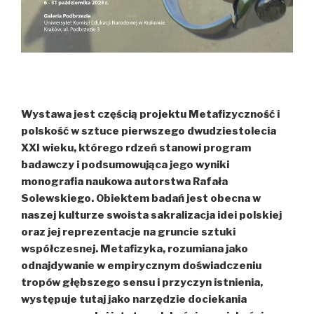
Wystawa jest częścią projektu Metafizyczność i
polskość w sztuce pierwszego dwudziestolecia
XXI wieku, którego rdzeń stanowi program
badawczy i podsumowująca jego wyniki
monografia naukowa autorstwa Rafała
Solewskiego. Obiektem badań jest obecna w
naszej kulturze swoista sakralizacja idei polskiej
oraz jej reprezentacje na gruncie sztuki
współczesnej. Metafizyka, rozumiana jako
odnajdywanie w empirycznym doświadczeniu
tropów głębszego sensu i przyczyn istnienia,
występuje tutaj jako narzędzie dociekania