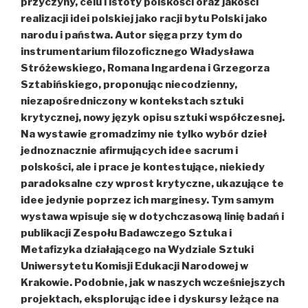
przyczyny, celu i istoty polskości oraz jakości
realizacji idei polskiej jako racji bytu Polski jako
narodu i państwa. Autor sięga przy tym do
instrumentarium filozoficznego Władysława
Stróżewskiego, Romana Ingardena i Grzegorza
Sztabińskiego, proponując niecodzienny,
niezapośredniczony w kontekstach sztuki
krytycznej, nowy język opisu sztuki współczesnej.
Na wystawie gromadzimy nie tylko wybór dzieł
jednoznacznie afirmujących idee sacrum i
polskości, ale i prace je kontestujące, niekiedy
paradoksalne czy wprost krytyczne, ukazujące te
idee jedynie poprzez ich marginesy. Tym samym
wystawa wpisuje się w dotychczasową linię badań i
publikacji Zespołu Badawczego Sztuka i
Metafizyka działającego na Wydziale Sztuki
Uniwersytetu Komisji Edukacji Narodowej w
Krakowie. Podobnie, jak w naszych wcześniejszych
projektach, eksplorując idee i dyskursy leżące na