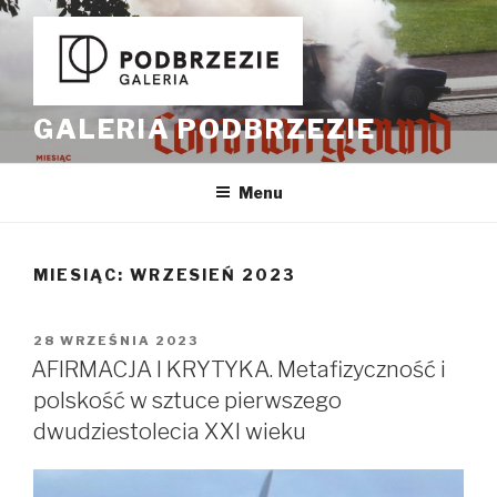
Przeskocz
do
treści
GALERIA PODBRZEZIE
Menu
MIESIĄC:
WRZESIEŃ 2023
OPUBLIKOWANE
28 WRZEŚNIA 2023
W
AFIRMACJA I KRYTYKA. Metafizyczność i
polskość w sztuce pierwszego
dwudziestolecia XXI wieku