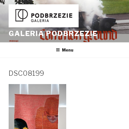
Przeskocz
do
treści
GALERIA PODBRZEZIE
Menu
DSC08199