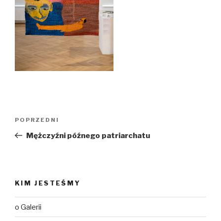
Nawigacja
Poprzedni
POPRZEDNI
wpisu
wpis
Mężczyźni późnego patriarchatu
KIM JESTEŚMY
o Galerii