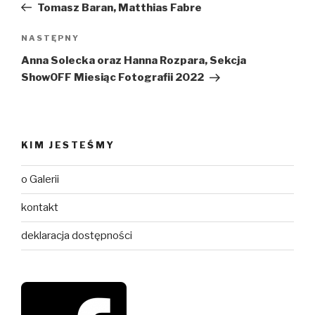
wpis
Tomasz Baran, Matthias Fabre
Następny
NASTĘPNY
wpis
Anna Solecka oraz Hanna Rozpara, Sekcja
ShowOFF Miesiąc Fotografii 2022
KIM JESTEŚMY
o Galerii
kontakt
deklaracja dostępności