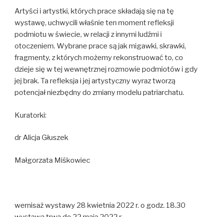
Artyści i artystki, których prace składają się na tę
wystawę, uchwycili właśnie ten moment refleksji
podmiotu w świecie, w relacji z innymi ludźmi i
otoczeniem. Wybrane prace są jak migawki, skrawki,
fragmenty, z których możemy rekonstruować to, co
dzieje się w tej wewnętrznej rozmowie podmiotów i gdy
jej brak. Ta refleksja i jej artystyczny wyraz tworzą
potencjał niezbędny do zmiany modelu patriarchatu.
Kuratorki:
dr Alicja Głuszek
Małgorzata Miśkowiec
wernisaż wystawy 28 kwietnia 2022 r. o godz. 18.30
wystawa trwa do 22 maja 2022 r.