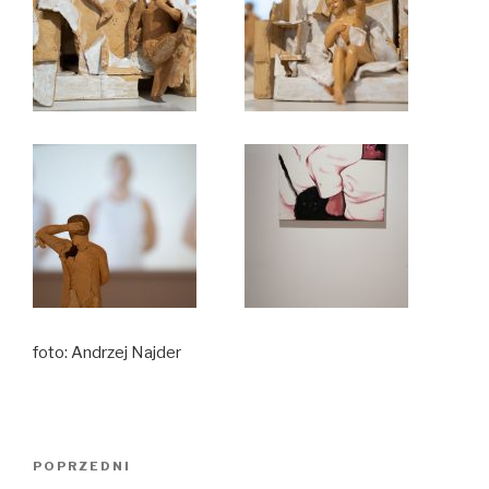
foto: Andrzej Najder
Nawigacja
Poprzedni
POPRZEDNI
wpisu