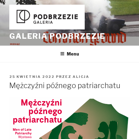
Przeskocz
do
treści
GALERIA PODBRZEZIE
Menu
OPUBLIKOWANE
25 KWIETNIA 2022
PRZEZ
ALICJA
W
Mężczyźni późnego patriarchatu