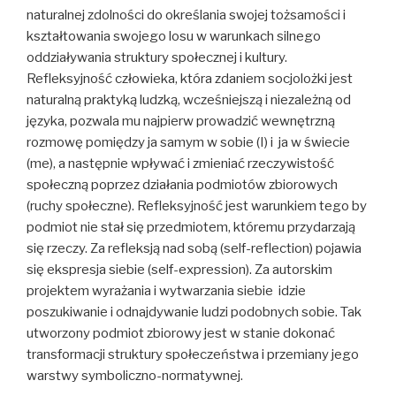
naturalnej zdolności do określania swojej tożsamości i
kształtowania swojego losu w warunkach silnego
oddziaływania struktury społecznej i kultury.
Refleksyjność człowieka, która zdaniem socjolożki jest
naturalną praktyką ludzką, wcześniejszą i niezależną od
języka, pozwala mu najpierw prowadzić wewnętrzną
rozmowę pomiędzy ja samym w sobie (I) i ja w świecie
(me), a następnie wpływać i zmieniać rzeczywistość
społeczną poprzez działania podmiotów zbiorowych
(ruchy społeczne). Refleksyjność jest warunkiem tego by
podmiot nie stał się przedmiotem, któremu przydarzają
się rzeczy. Za refleksją nad sobą (self-reflection) pojawia
się ekspresja siebie (self-expression). Za autorskim
projektem wyrażania i wytwarzania siebie idzie
poszukiwanie i odnajdywanie ludzi podobnych sobie. Tak
utworzony podmiot zbiorowy jest w stanie dokonać
transformacji struktury społeczeństwa i przemiany jego
warstwy symboliczno-normatywnej.