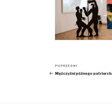
Nawigacja
Poprzedni
POPRZEDNI
wpisu
wpis
Mężczyźni późnego patriarch