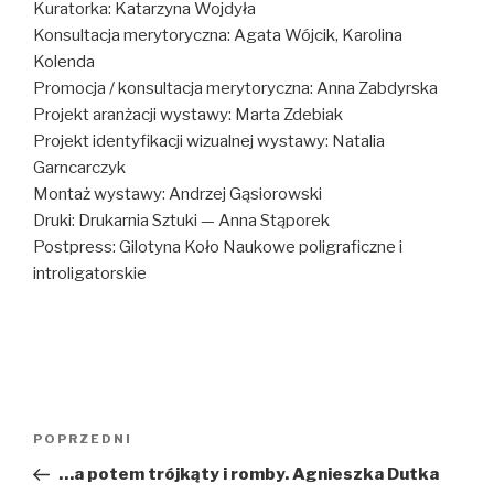
Kuratorka: Katarzyna Wojdyła
Konsultacja merytoryczna: Agata Wójcik, Karolina
Kolenda
Promocja / konsultacja merytoryczna: Anna Zabdyrska
Projekt aranżacji wystawy: Marta Zdebiak
Projekt identyfikacji wizualnej wystawy: Natalia
Garncarczyk
Montaż wystawy: Andrzej Gąsiorowski
Druki: Drukarnia Sztuki — Anna Stąporek
Postpress: Gilotyna Koło Naukowe poligraficzne i
introligatorskie
Nawigacja
Poprzedni
POPRZEDNI
wpisu
wpis
…a potem trójkąty i romby. Agnieszka Dutka