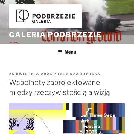
Przeskocz
do
treści
GALERIA PODBRZEZIE
Menu
OPUBLIKOWANE
25 KWIETNIA 2025
PRZEZ
AZABDYRSKA
W
Wspólnoty zaprojektowane —
między rzeczywistością a wizją