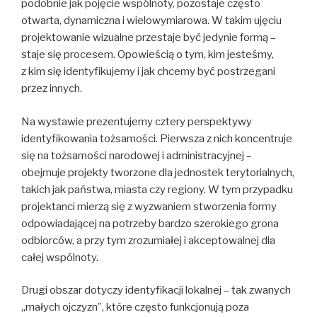
podobnie jak pojęcie wspólnoty, pozostaje często
otwarta, dynamiczna i wielowymiarowa. W takim ujęciu
projektowanie wizualne przestaje być jedynie formą –
staje się procesem. Opowieścią o tym, kim jesteśmy,
z kim się identyfikujemy i jak chcemy być postrzegani
przez innych.
Na wystawie prezentujemy cztery perspektywy
identyfikowania tożsamości. Pierwsza z nich koncentruje
się na tożsamości narodowej i administracyjnej –
obejmuje projekty tworzone dla jednostek terytorialnych,
takich jak państwa, miasta czy regiony. W tym przypadku
projektanci mierzą się z wyzwaniem stworzenia formy
odpowiadającej na potrzeby bardzo szerokiego grona
odbiorców, a przy tym zrozumiałej i akceptowalnej dla
całej wspólnoty.
Drugi obszar dotyczy identyfikacji lokalnej – tak zwanych
„małych ojczyzn”, które często funkcjonują poza