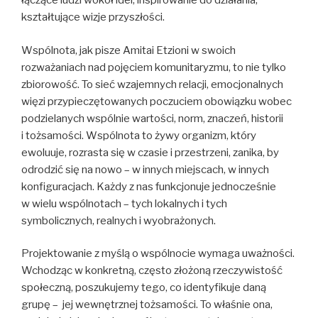
łączące ludzi wokół idei, inspirowanie do działania,
kształtujące wizje przyszłości.
Wspólnota, jak pisze Amitai Etzioni w swoich
rozważaniach nad pojęciem komunitaryzmu, to nie tylko
zbiorowość. To sieć wzajemnych relacji, emocjonalnych
więzi przypieczętowanych poczuciem obowiązku wobec
podzielanych wspólnie wartości, norm, znaczeń, historii
i tożsamości. Wspólnota to żywy organizm, który
ewoluuje, rozrasta się w czasie i przestrzeni, zanika, by
odrodzić się na nowo – w innych miejscach, w innych
konfiguracjach. Każdy z nas funkcjonuje jednocześnie
w wielu wspólnotach – tych lokalnych i tych
symbolicznych, realnych i wyobrażonych.
Projektowanie z myślą o wspólnocie wymaga uważności.
Wchodząc w konkretną, często złożoną rzeczywistość
społeczną, poszukujemy tego, co identyfikuje daną
grupę – jej wewnętrznej tożsamości. To właśnie ona,