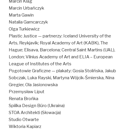
Marcin Klag
Marcin Urbańczyk
Marta Gawin
Natalia Garncarczyk
Olga Turkiewicz
Plastic Justice — partnerzy: Iceland University of the
Arts, Reykjavík; Royal Academy of Art (KABK), The
Hague; Elisava, Barcelona; Central Saint Martins (UAL),
London; Vilnius Academy of Art and ELIA – European
League of Institutes of the Arts
Pogotowie Graficzne — plakaty: Gosia Stolińska, Jakub
Sobczak, Luka Rayski, Martyna Wójcik-Śmierska, Nina
Gregier, Ola Jasionowska
Przemysław Liput
Renata Brońka
Spiilka Design Büro (Ukraina)
STOA Architekti (Słowacja)
Studio Otwarte
Wiktoria Kapiarz