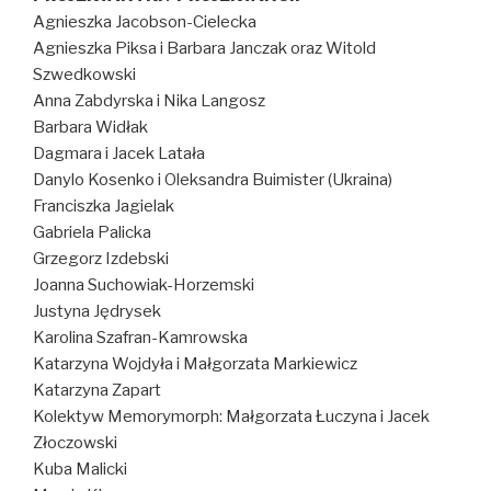
Agnieszka Jacobson-Cielecka
Agnieszka Piksa i Barbara Janczak oraz Witold
Szwedkowski
Anna Zabdyrska i Nika Langosz
Barbara Widłak
Dagmara i Jacek Latała
Danylo Kosenko i Oleksandra Buimister (Ukraina)
Franciszka Jagielak
Gabriela Palicka
Grzegorz Izdebski
Joanna Suchowiak-Horzemski
Justyna Jędrysek
Karolina Szafran-Kamrowska
Katarzyna Wojdyła i Małgorzata Markiewicz
Katarzyna Zapart
Kolektyw Memorymorph: Małgorzata Łuczyna i Jacek
Złoczowski
Kuba Malicki